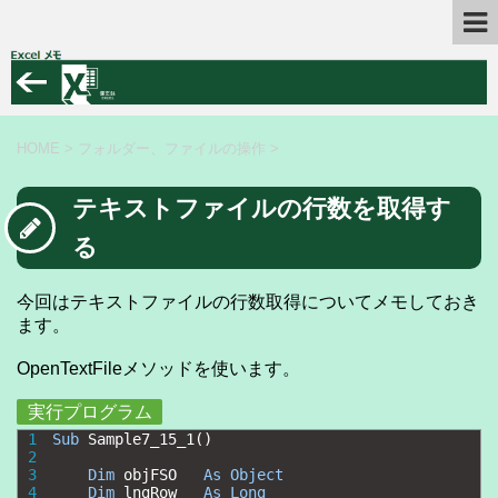
HOME
>
フォルダー、ファイルの操作
>
テキストファイルの行数を取得す
る
今回はテキストファイルの行数取得についてメモしておき
ます。
OpenTextFileメソッドを使います。
実行プログラム
1
Sub
Sample7_15_1
(
)
2
3
Dim
objFSO   
As
Object
4
Dim
lngRow   
As
Long