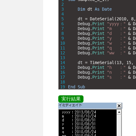
2
3
Dim
dt 
As
Date
4
5
dt
=
DateSerial
(
2010
,
8
,
6
Debug
.
Print
"yyyy："
&
D
7
Debug
.
Print
"m   ："
&
D
8
Debug
.
Print
"d   ："
&
D
9
Debug
.
Print
"y   ："
&
D
10
Debug
.
Print
"w   ："
&
D
11
Debug
.
Print
"q   ："
&
D
12
Debug
.
Print
"ww  ："
&
D
13
14
dt
=
TimeSerial
(
13
,
15
,
15
Debug
.
Print
"h   ："
&
D
16
Debug
.
Print
"n   ："
&
D
17
Debug
.
Print
"s   ："
&
D
18
19
End
Sub
実行結果