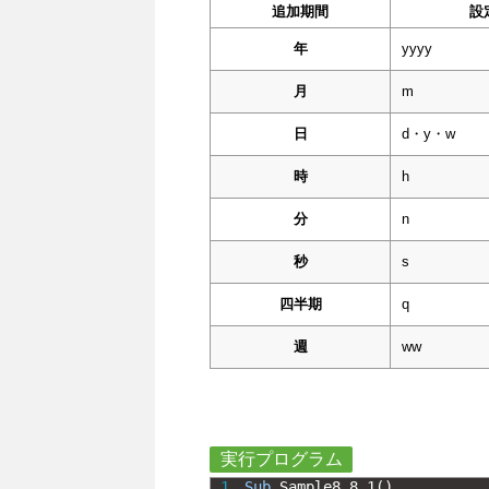
追加期間
設
年
yyyy
月
m
日
d・y・w
時
h
分
n
秒
s
四半期
q
週
ww
実行プログラム
1
Sub
Sample8_8_1
(
)