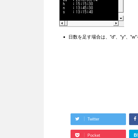
日数を足す場合は、”d”、”y”、
Twitter
B
Pocket