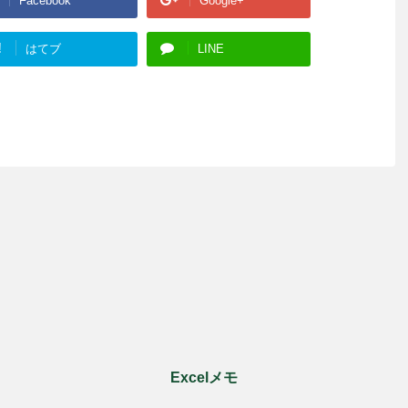
Facebook
Google+
!
はてブ
LINE
Excelメモ